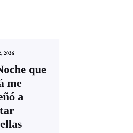
, 2026
Noche que
á me
eñó a
tar
ellas