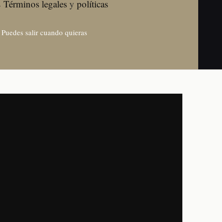
s
Términos legales
y
políticas
· Puedes salir cuando quieras