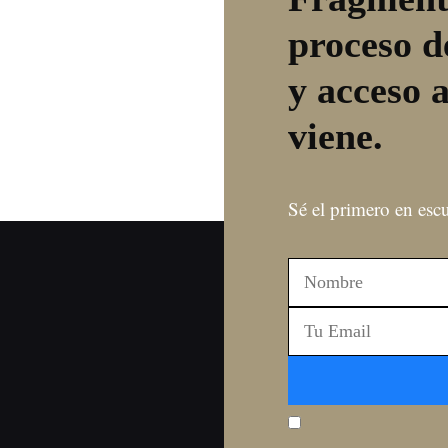
proceso d
y acceso 
viene.
Sé el primero en esc