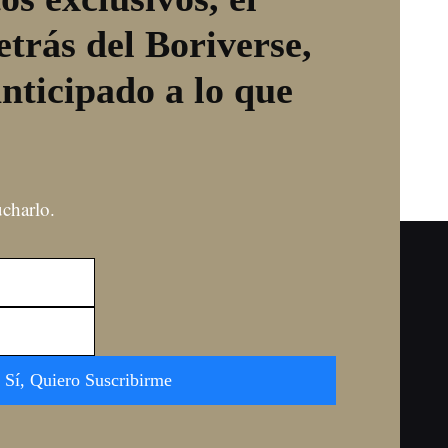
etrás del Boriverse,
anticipado a lo que
ucharlo.
Sí, Quiero Suscribirme