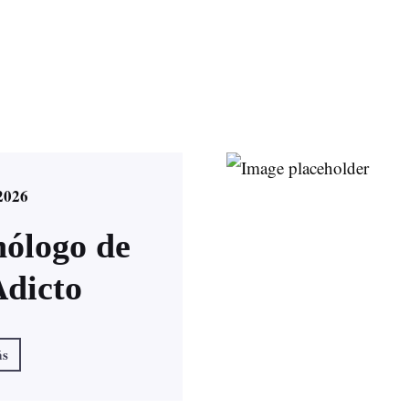
2026
ólogo de
Adicto
ás