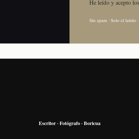
He leído y acepto lo
Sin spam · Solo el latido 
Escritor · Fotógrafo · Boricua