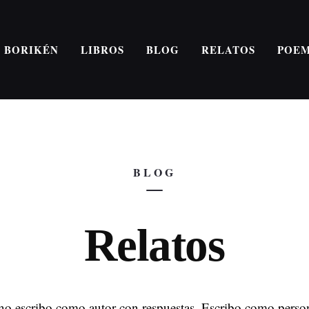
E BORIKÉN
LIBROS
BLOG
RELATOS
POE
BLOG
Relatos
no escribo como autor con respuestas. Escribo como perso