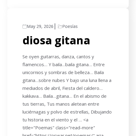
May 29, 2026
Poesías
diosa gitana
Se oyen guitarras, danza, cantos y
flamencos… Y baila…baila gitana… Entre
unicornios y sombras de belleza… Baila
gitana…sobre nubes Y bajo una luna llena a
mediados de abril, Fiesta del caldero…
kakkava… Baila…gitana… En el abismo de
tus tierras, Tus manos aletean entre
luciérnagas y polvo de estrellas, Dibujando
tu historia en el viento y el … <a
title="Poemas" class="read-more"
href="https://oswar.net/poemas/" aria-