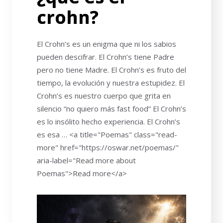
crohn?
El Crohn’s es un enigma que ni los sabios
pueden descifrar. El Crohn’s tiene Padre
pero no tiene Madre. El Crohn’s es fruto del
tiempo, la evolución y nuestra estupidez. El
Crohn’s es nuestro cuerpo que grita en
silencio “no quiero más fast food” El Crohn’s
es lo insólito hecho experiencia. El Crohn’s
es esa … <a title="Poemas" class="read-
more" href="https://oswar.net/poemas/"
aria-label="Read more about
Poemas">Read more</a>