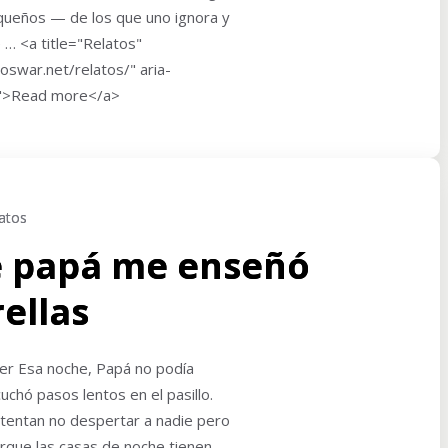
pequeños — de los que uno ignora y
… <a title="Relatos"
oswar.net/relatos/" aria-
s">Read more</a>
atos
e papá me enseñó
rellas
iver Esa noche, Papá no podía
uchó pasos lentos en el pasillo.
ntentan no despertar a nadie pero
rque las casas de noche tienen