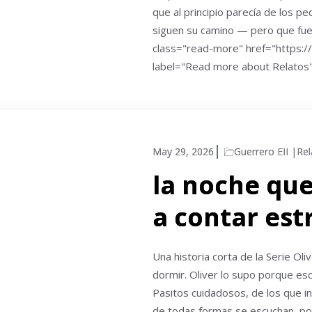
que al principio parecía de los 
siguen su camino — pero que fue 
class="read-more" href="https://
label="Read more about Relato
May 29, 2026
Guerrero EII
Rel
la noche qu
a contar est
Una historia corta de la Serie Ol
dormir. Oliver lo supo porque esc
Pasitos cuidadosos, de los que i
de todas formas se escuchan, po