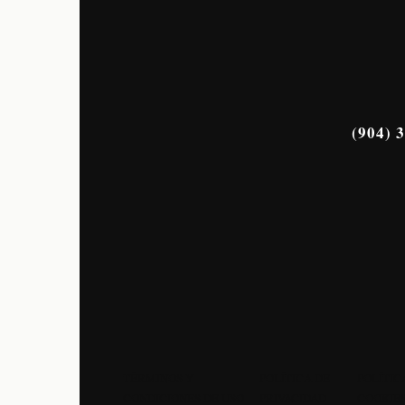
(904) 
TÉRMINOS Y
POLÍTICA DE
POLÍTIC
CONDICIONES DE USO
PRIVACIDAD
COOKIE