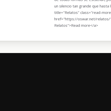
un silencio tan grande que hasta 
title="Relatos" class="read-more
href="https://oswar.net/relatos/
Relatos">Read more</a>