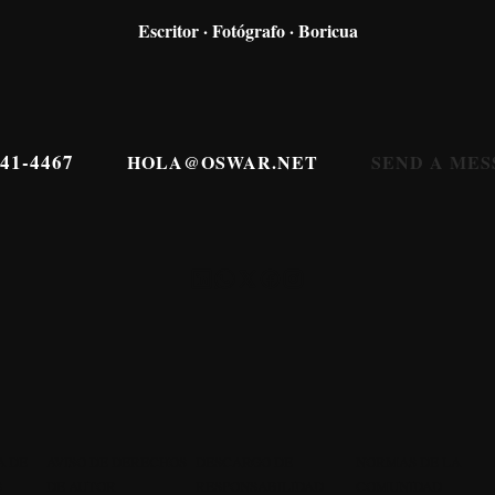
Escritor · Fotógrafo · Boricua
341-4467
HOLA@OSWAR.NET
SEND A MES
A DE
AVISO DE DERECHOS
DESCARGO DE
NORMAS DE LA
S
DE AUTOR
RESPONSABILIDAD
COMUNIDAD