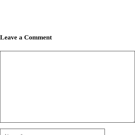
Leave a Comment
Comment
Name